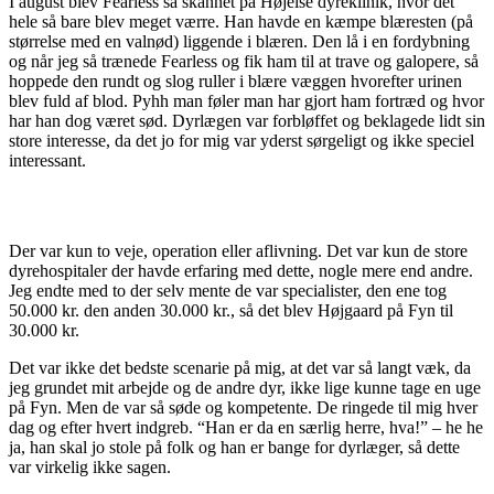
I august blev Fearless så skannet på Højelse dyreklinik, hvor det
hele så bare blev meget værre. Han havde en kæmpe blæresten (på
størrelse med en valnød) liggende i blæren. Den lå i en fordybning
og når jeg så trænede Fearless og fik ham til at trave og galopere, så
hoppede den rundt og slog ruller i blære væggen hvorefter urinen
blev fuld af blod. Pyhh man føler man har gjort ham fortræd og hvor
har han dog været sød. Dyrlægen var forbløffet og beklagede lidt sin
store interesse, da det jo for mig var yderst sørgeligt og ikke speciel
interessant.
Der var kun to veje, operation eller aflivning. Det var kun de store
dyrehospitaler der havde erfaring med dette, nogle mere end andre.
Jeg endte med to der selv mente de var specialister, den ene tog
50.000 kr. den anden 30.000 kr., så det blev Højgaard på Fyn til
30.000 kr.
Det var ikke det bedste scenarie på mig, at det var så langt væk, da
jeg grundet mit arbejde og de andre dyr, ikke lige kunne tage en uge
på Fyn. Men de var så søde og kompetente. De ringede til mig hver
dag og efter hvert indgreb. “Han er da en særlig herre, hva!” – he he
ja, han skal jo stole på folk og han er bange for dyrlæger, så dette
var virkelig ikke sagen.