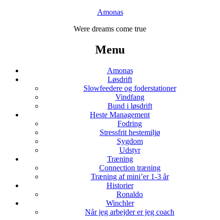
Amonas
Were dreams come true
Menu
Amonas
Løsdrift
Slowfeedere og foderstationer
Vindfang
Bund i løsdrift
Heste Management
Fodring
Stressfrit hestemiljø
Sygdom
Udstyr
Træning
Connection træning
Træning af mini’er 1-3 år
Historier
Ronaldo
Winchler
Når jeg arbejder er jeg coach