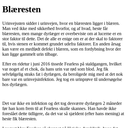
Blæresten
Urinvejssten sidder i urinvejen, hvor en blæresten ligger i blæren.
Man ved ikke med sikkerhed hvorfor, og af hvad, heste får
blæresten, men mange dyrlæger er overbeviste om at lucerne er en
stor faktor til dette. Det de alle er enige om er at der skal to faktorer
til, hvis stenen er kommet grundet udefra faktorer. En anden årsag
kan være en medfødt defekt i blæren, som en fordybning hvor der
kan ligge gammelt urin tilbage.
Efter en ridetur i juni 2016 tissede Fearless på staldgangen, hvilket
var noget af et chok, da hans urin var rød som blod. Jeg fik
selvfølgelig straks fat i dyrlægen, da beroligede mig med at det nok
bare var en urinvejsinfektion. Jeg tog en urinprøve til undersøgelse
hos dyrlægen.
Det var ikke en infektion og det tog desværre dyrlægen 2 måneder
før han kom frem til at Fearless skulle skannes. Han havde ikke
foreslået dette tidligere, da det var så sjældent (efter hans mening) at
heste fik blæresten.