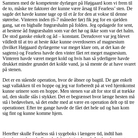
Sammen med de kompetente dyrlæger på Højgaard kom vi frem til
de to, måske tre faktorer der kunne være årsag til Fearless’ sten. De
sagde det havde kunne tage op til et år for den at vokse til denne
størrelse. Vinteren inden (6-7 måneder før) fik jeg for en sjælden
gang, sat en bigballe frøgræshalm på folden. Jeg opdagede for sent,
at hestene åd frøgræshalm som var det hø og ikke som var det halm.
De stod ganske enkelt og åd – konstant. Derudover var jeg blevet
vildledt til at tro at heste ikke kunne overdoseres af magnesium
(hvilket Højgaard dyrlægerne var meget klare om, at det kan de
sagtens) og Fearless havde den vinter fået ret meget magnesium.
Vinteren havde været meget kold og hvis han så yderligere havde
drukket mindre grundet det kolde vand, ja så mente de at have svaret
på stenen.
Det er en stående operation, hvor de åbner op bagtil. De gør enkelt
sagt vallakken til en hoppe og jeg var forberedt på at ved hjemkomst
kunne urinere som en hoppe. Men stenen var alt for stor til at trække
ud, den skulle slås i stykker. Det er begrænset hvor længe hesten må
stå i bedøvelsen, så det endte med at være en operation delt op til tre
operationer. Efter tre gange havde de fået det hele ud og han kom
sig fint og kunne komme hjem.
Herefter skulle Fearless stå i sygeboks i længere tid, indtil han