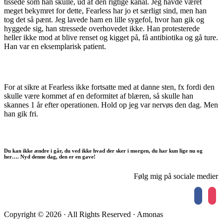
tissede som han skulle, ud af den rigtige kanal. Jeg havde været
meget bekymret for dette, Fearless har jo et særligt sind, men han
tog det så pænt. Jeg lavede ham en lille sygefol, hvor han gik og
hyggede sig, han stressede overhovedet ikke. Han protesterede
heller ikke mod at blive renset og kigget på, få antibiotika og gå ture.
Han var en eksemplarisk patient.
For at sikre at Fearless ikke fortsatte med at danne sten, fx fordi den
skulle være kommet af en deformitet af blæren, så skulle han
skannes 1 år efter operationen. Hold op jeg var nervøs den dag. Men
han gik fri.
Du kan ikke ændre i går, du ved ikke hvad der sker i morgen, du har kun lige nu og
her…. Nyd denne dag, den er en gave!
Følg mig på sociale medier
faceboo
inst
Copyright © 2026 · All Rights Reserved · Amonas