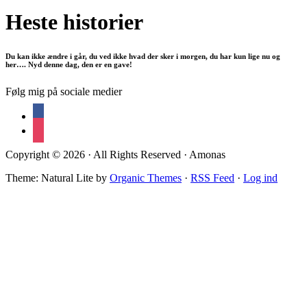
Heste historier
Du kan ikke ændre i går, du ved ikke hvad der sker i morgen, du har kun lige nu og
her…. Nyd denne dag, den er en gave!
Følg mig på sociale medier
facebook
instagram
Copyright © 2026 · All Rights Reserved · Amonas
Theme: Natural Lite by
Organic Themes
·
RSS Feed
·
Log ind