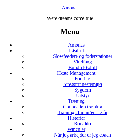
Amonas
Were dreams come true
Menu
Amonas
Løsdrift
Slowfeedere og foderstationer
Vindfang
Bund i løsdrift
Heste Management
Fodring
Stressfrit hestemiljø
Sygdom
Udstyr
Træning
Connection træning
Træning af mini’er 1-3 år
Historier
Ronaldo
Winchler
Når jeg arbejder er jeg coach